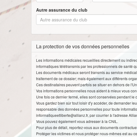
Autre assurance du club
La protection de vos données personnelles
Les informations médicales recueillies directement ou indire
informatiques télétransmis par les professionnels de santé que
Les documents médicaux seront transmis au service médical d'
traitement de ce dossier; mais également aux différents orga
Ces destinataires peuvent parfois se situer en dehors de l'
Vos informations personnelles nous aident à mieux vous conna
Une fois ce dernier fermé, elles sont conservées pendant le d
Vous gardez bien sûr tout loisir d'y accéder, de demander leur
responsable des données personnelles pour toute information ou
informatiqueetliberte@allianz.fr, par courrier à l'adresse Al
Vous pouvez également vous adresser à la CNIL.
Pour plus de détail, reportez-vous aux documents contractuels
Protéger les victimes et nous protéger nous-mêmes est au cœur 