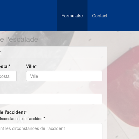
Formulaire
Contact
e l'escalade
t
stal*
Ville*
e l'accident*
*
irconstances de l'accident