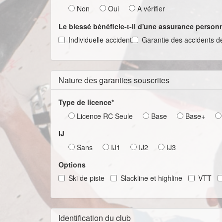
Non
Oui
A vérifier
Le blessé bénéficie-t-il d'une assurance personn
Individuelle accident
Garantie des accidents de
Nature des garanties souscrites
Type de licence*
Licence RC Seule
Base
Base+
IJ
Sans
IJ1
IJ2
IJ3
Options
Ski de piste
Slackline et highline
VTT
Identification du club