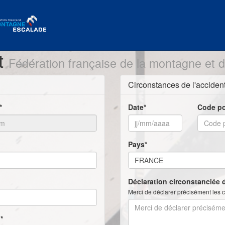
nt
Fédération française de la montagne et d
Circonstances de l'acciden
*
Date*
Code po
Pays*
Déclaration circonstanciée d
Merci de déclarer précisément les c
*