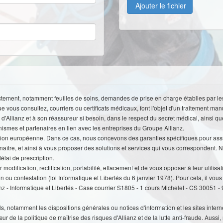
Ajouter le fichier
ctement, notamment feuilles de soins, demandes de prise en charge établies par les 
 vous consultez, courriers ou certificats médicaux, font l'objet d'un traitement manu
Allianz et à son réassureur si besoin, dans le respect du secret médical, ainsi q
nismes et partenaires en lien avec les entreprises du Groupe Allianz.
Union européenne. Dans ce cas, nous concevons des garanties spécifiques pour ass
ître, et ainsi à vous proposer des solutions et services qui vous correspondent. No
élai de prescription.
 modification, rectification, portabilité, effacement et de vous opposer à leur util
 contestation (loi Informatique et Libertés du 6 janvier 1978). Pour cela, il vous s
lianz - Informatique et Libertés - Case courrier S1805 - 1 cours Michelet - CS 30051
, notamment les dispositions générales ou notices d'information et les sites interne
de la politique de maîtrise des risques d'Allianz et de la lutte anti-fraude. Aussi, 