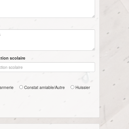
s
tion scolaire
armerie
Constat amiable/Autre
Huissier